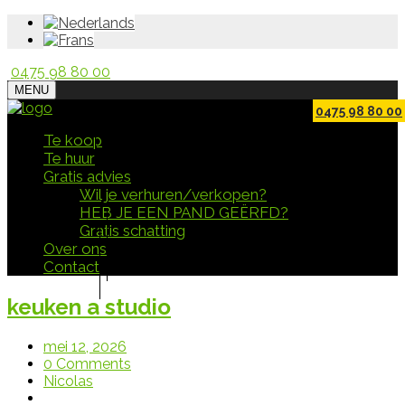
0475 98 80 00
MENU
0475 98 80 00
Te koop
Te huur
Gratis advies
Wil je verhuren/verkopen?
HEB JE EEN PAND GEËRFD?
Gratis schatting
Over ons
Contact
keuken a studio
mei 12, 2026
0 Comments
Nicolas